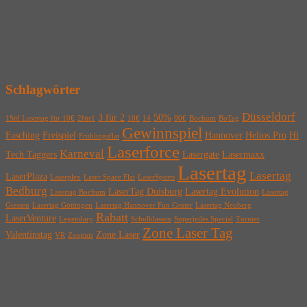
Schlagwörter
Düsseldorf
3 für 2
50%
1Std Lasertag für 10€
2für1
10€
14
90€
Bochum
BoTag
Gewinnspiel
Fasching
Freispiel
Hannover
Helios Pro
Hi
Frühlingsflat
Laserforce
Karneval
Tech Taggers
Lasergate
Lasermaxx
Lasertag
Lasertag
LaserPlaza
Laserplex
Laser Space Flat
LaserSports
Bedburg
LaserTag Duisburg
Lasertag Evolution
Lasertag Bochum
Lasertag
Giessen
Lasertag Göttingen
Lasertag Hannover Fun Center
Lasertag Neuberg
Rabatt
LaserVenture
Legendary
Schulklassen
Superjeiles Special
Turnier
Zone Laser Tag
Valentinstag
Zone Laser
VR
Zeugnis