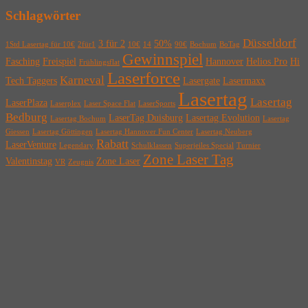
Schlagwörter
Düsseldorf
3 für 2
50%
1Std Lasertag für 10€
2für1
10€
14
90€
Bochum
BoTag
Gewinnspiel
Fasching
Freispiel
Hannover
Helios Pro
Hi
Frühlingsflat
Laserforce
Karneval
Tech Taggers
Lasergate
Lasermaxx
Lasertag
Lasertag
LaserPlaza
Laserplex
Laser Space Flat
LaserSports
Bedburg
LaserTag Duisburg
Lasertag Evolution
Lasertag Bochum
Lasertag
Giessen
Lasertag Göttingen
Lasertag Hannover Fun Center
Lasertag Neuberg
Rabatt
LaserVenture
Legendary
Schulklassen
Superjeiles Special
Turnier
Zone Laser Tag
Valentinstag
Zone Laser
VR
Zeugnis