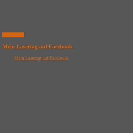
Weiterlesen
Mein Lasertag auf Facebook
Mein Lasertag auf Facebook