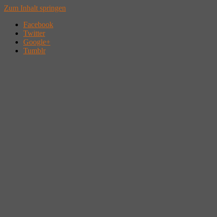
Zum Inhalt springen
Facebook
Twitter
Google+
Tumblr