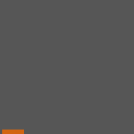
Weiterlesen