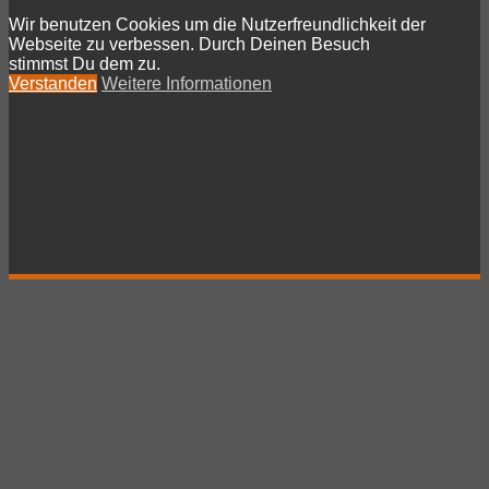
Wir benutzen Cookies um die Nutzerfreundlichkeit der
Webseite zu verbessen. Durch Deinen Besuch
stimmst Du dem zu.
Verstanden
Weitere Informationen