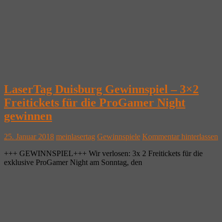
LaserTag Duisburg Gewinnspiel – 3×2
Freitickets für die ProGamer Night
gewinnen
25. Januar 2018
meinlasertag
Gewinnspiele
Kommentar hinterlassen
+++ GEWINNSPIEL+++ Wir verlosen: 3x 2 Freitickets für die
exklusive ProGamer Night am Sonntag, den