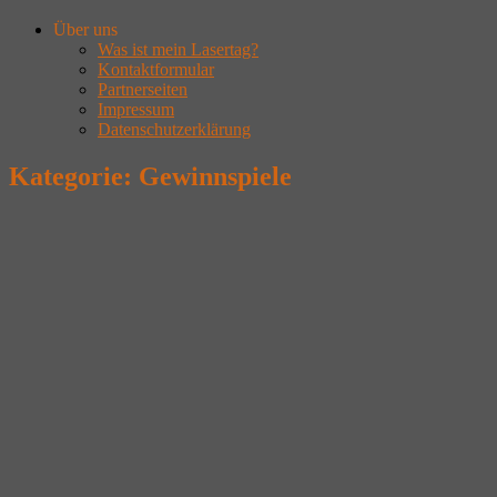
Über uns
Was ist mein Lasertag?
Kontaktformular
Partnerseiten
Impressum
Datenschutzerklärung
Kategorie:
Gewinnspiele