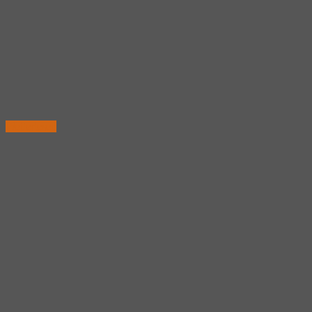
Weiterlesen