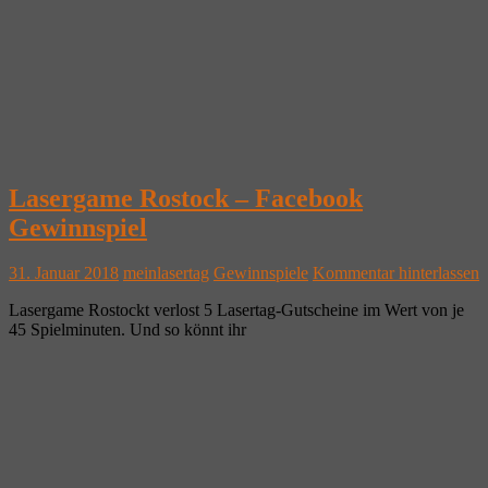
Lasergame Rostock – Facebook
Gewinnspiel
31. Januar 2018
meinlasertag
Gewinnspiele
Kommentar hinterlassen
Lasergame Rostockt verlost 5 Lasertag-Gutscheine im Wert von je
45 Spielminuten. Und so könnt ihr