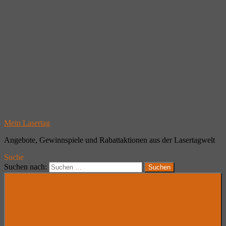
Mein Lasertag
Angebote, Gewinnspiele und Rabattaktionen aus der Lasertagwelt
Suche
Suchen nach:
Suchen