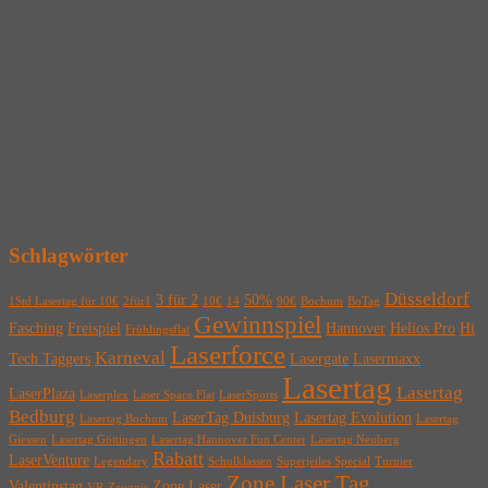
Schlagwörter
Düsseldorf
3 für 2
50%
1Std Lasertag für 10€
2für1
10€
14
90€
Bochum
BoTag
Gewinnspiel
Fasching
Freispiel
Hannover
Helios Pro
Hi
Frühlingsflat
Laserforce
Karneval
Tech Taggers
Lasergate
Lasermaxx
Lasertag
Lasertag
LaserPlaza
Laserplex
Laser Space Flat
LaserSports
Bedburg
LaserTag Duisburg
Lasertag Evolution
Lasertag Bochum
Lasertag
Giessen
Lasertag Göttingen
Lasertag Hannover Fun Center
Lasertag Neuberg
Rabatt
LaserVenture
Legendary
Schulklassen
Superjeiles Special
Turnier
Zone Laser Tag
Valentinstag
Zone Laser
VR
Zeugnis