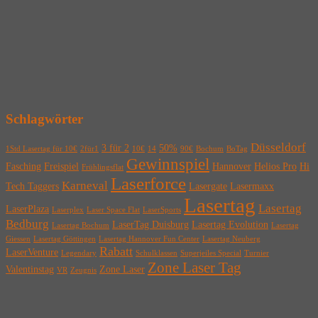
Schlagwörter
Düsseldorf
3 für 2
50%
1Std Lasertag für 10€
2für1
10€
14
90€
Bochum
BoTag
Gewinnspiel
Fasching
Freispiel
Hannover
Helios Pro
Hi
Frühlingsflat
Laserforce
Karneval
Tech Taggers
Lasergate
Lasermaxx
Lasertag
Lasertag
LaserPlaza
Laserplex
Laser Space Flat
LaserSports
Bedburg
LaserTag Duisburg
Lasertag Evolution
Lasertag Bochum
Lasertag
Giessen
Lasertag Göttingen
Lasertag Hannover Fun Center
Lasertag Neuberg
Rabatt
LaserVenture
Legendary
Schulklassen
Superjeiles Special
Turnier
Zone Laser Tag
Valentinstag
Zone Laser
VR
Zeugnis