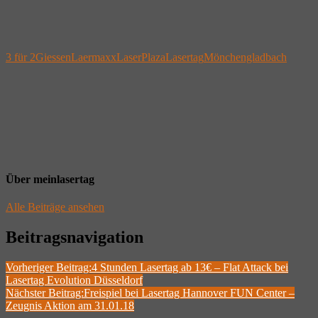
3 für 2
Giessen
Laermaxx
LaserPlaza
Lasertag
Mönchengladbach
Über
meinlasertag
Alle Beiträge ansehen
Beitragsnavigation
Vorheriger Beitrag:
4 Stunden Lasertag ab 13€ – Flat Attack bei
Lasertag Evolution Düsseldorf
Nächster Beitrag:
Freispiel bei Lasertag Hannover FUN Center –
Zeugnis Aktion am 31.01.18