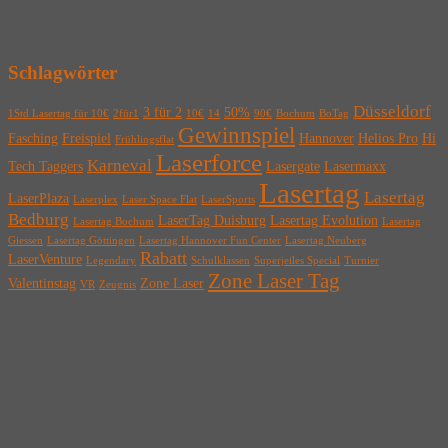
Schlagwörter
Düsseldorf
3 für 2
50%
1Std Lasertag für 10€
2für1
10€
14
90€
Bochum
BoTag
Gewinnspiel
Fasching
Freispiel
Hannover
Helios Pro
Hi
Frühlingsflat
Laserforce
Karneval
Tech Taggers
Lasergate
Lasermaxx
Lasertag
Lasertag
LaserPlaza
Laserplex
Laser Space Flat
LaserSports
Bedburg
LaserTag Duisburg
Lasertag Evolution
Lasertag Bochum
Lasertag
Giessen
Lasertag Göttingen
Lasertag Hannover Fun Center
Lasertag Neuberg
Rabatt
LaserVenture
Legendary
Schulklassen
Superjeiles Special
Turnier
Zone Laser Tag
Valentinstag
Zone Laser
VR
Zeugnis