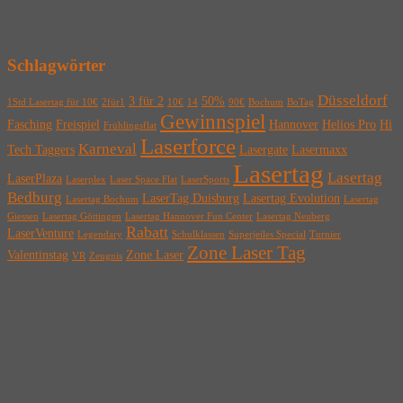
Schlagwörter
Düsseldorf
3 für 2
50%
1Std Lasertag für 10€
2für1
10€
14
90€
Bochum
BoTag
Gewinnspiel
Fasching
Freispiel
Hannover
Helios Pro
Hi
Frühlingsflat
Laserforce
Karneval
Tech Taggers
Lasergate
Lasermaxx
Lasertag
Lasertag
LaserPlaza
Laserplex
Laser Space Flat
LaserSports
Bedburg
LaserTag Duisburg
Lasertag Evolution
Lasertag Bochum
Lasertag
Giessen
Lasertag Göttingen
Lasertag Hannover Fun Center
Lasertag Neuberg
Rabatt
LaserVenture
Legendary
Schulklassen
Superjeiles Special
Turnier
Zone Laser Tag
Valentinstag
Zone Laser
VR
Zeugnis