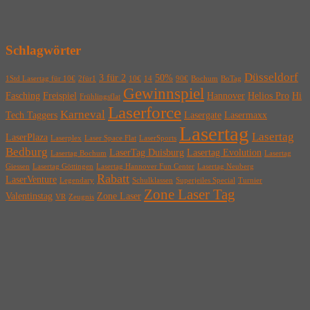
Schlagwörter
Düsseldorf
3 für 2
50%
1Std Lasertag für 10€
2für1
10€
14
90€
Bochum
BoTag
Gewinnspiel
Fasching
Freispiel
Hannover
Helios Pro
Hi
Frühlingsflat
Laserforce
Karneval
Tech Taggers
Lasergate
Lasermaxx
Lasertag
Lasertag
LaserPlaza
Laserplex
Laser Space Flat
LaserSports
Bedburg
LaserTag Duisburg
Lasertag Evolution
Lasertag Bochum
Lasertag
Giessen
Lasertag Göttingen
Lasertag Hannover Fun Center
Lasertag Neuberg
Rabatt
LaserVenture
Legendary
Schulklassen
Superjeiles Special
Turnier
Zone Laser Tag
Valentinstag
Zone Laser
VR
Zeugnis