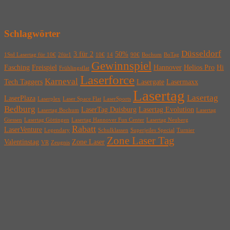
Schlagwörter
Düsseldorf
3 für 2
50%
1Std Lasertag für 10€
2für1
10€
14
90€
Bochum
BoTag
Gewinnspiel
Fasching
Freispiel
Hannover
Helios Pro
Hi
Frühlingsflat
Laserforce
Karneval
Tech Taggers
Lasergate
Lasermaxx
Lasertag
Lasertag
LaserPlaza
Laserplex
Laser Space Flat
LaserSports
Bedburg
LaserTag Duisburg
Lasertag Evolution
Lasertag Bochum
Lasertag
Giessen
Lasertag Göttingen
Lasertag Hannover Fun Center
Lasertag Neuberg
Rabatt
LaserVenture
Legendary
Schulklassen
Superjeiles Special
Turnier
Zone Laser Tag
Valentinstag
Zone Laser
VR
Zeugnis