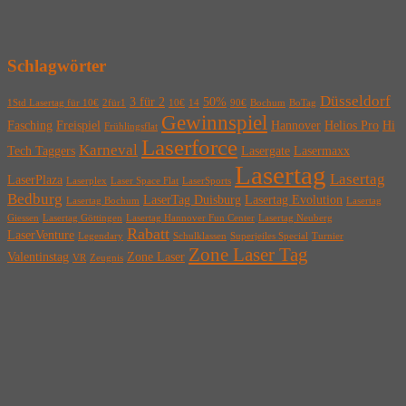
Schlagwörter
Düsseldorf
3 für 2
50%
1Std Lasertag für 10€
2für1
10€
14
90€
Bochum
BoTag
Gewinnspiel
Fasching
Freispiel
Hannover
Helios Pro
Hi
Frühlingsflat
Laserforce
Karneval
Tech Taggers
Lasergate
Lasermaxx
Lasertag
Lasertag
LaserPlaza
Laserplex
Laser Space Flat
LaserSports
Bedburg
LaserTag Duisburg
Lasertag Evolution
Lasertag Bochum
Lasertag
Giessen
Lasertag Göttingen
Lasertag Hannover Fun Center
Lasertag Neuberg
Rabatt
LaserVenture
Legendary
Schulklassen
Superjeiles Special
Turnier
Zone Laser Tag
Valentinstag
Zone Laser
VR
Zeugnis