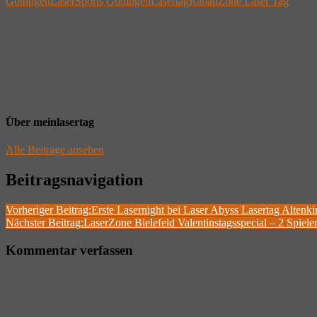
Göttingen
LaserSports Göttingen
Lasertag
Rabatt
Zone Laser Tag
Über
meinlasertag
Alle Beiträge ansehen
Beitragsnavigation
Vorheriger Beitrag:
Erste Lasernight bei Laser Abyss Lasertag Altenki
Nächster Beitrag:
LaserZone Bielefeld Valentinstagsspecial – 2 Spielen
Kommentar verfassen