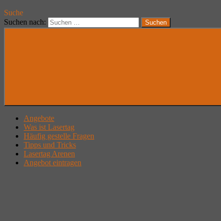
Suche
Suchen nach:
Suchen
Angebote
Was ist Lasertag
Häufig gestelle Fragen
Tipps und Tricks
Lasertag Arenen
Angebot eintragen