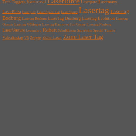
Laserforce
Karneval
Tech Taggers
Lasergate
Lasermaxx
Lasertag
Lasertag
LaserPlaza
Laserplex
Laser Space Flat
LaserSports
Bedburg
LaserTag Duisburg
Lasertag Evolution
Lasertag Bochum
Lasertag
Giessen
Lasertag Göttingen
Lasertag Hannover Fun Center
Lasertag Neuberg
Rabatt
LaserVenture
Legendary
Schulklassen
Superjeiles Special
Turnier
Zone Laser Tag
Valentinstag
Zone Laser
VR
Zeugnis