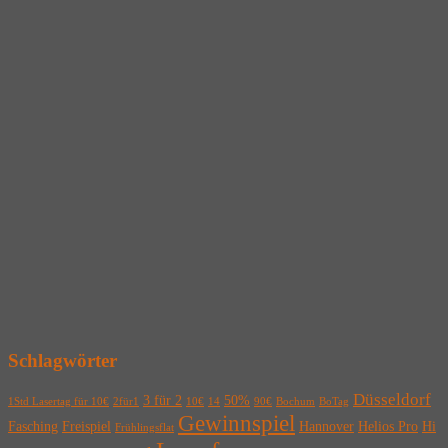
Schlagwörter
Düsseldorf
3 für 2
50%
1Std Lasertag für 10€
2für1
10€
14
90€
Bochum
BoTag
Gewinnspiel
Fasching
Freispiel
Hannover
Helios Pro
Hi
Frühlingsflat